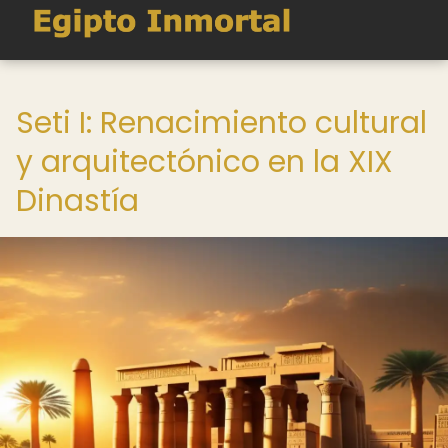
Seti I: Renacimiento cultural
y arquitectónico en la XIX
Dinastía