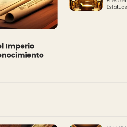
El esple
Estatuas,
el Imperio
onocimiento
ARTE Y ART