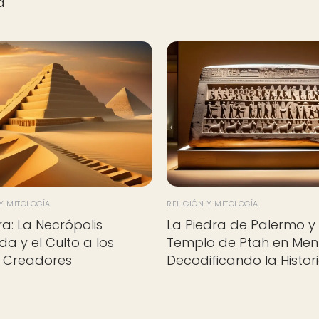
a
 Y MITOLOGÍA
RELIGIÓN Y MITOLOGÍA
a: La Necrópolis
La Piedra de Palermo y 
a y el Culto a los
Templo de Ptah en Menf
s Creadores
Decodificando la Histor