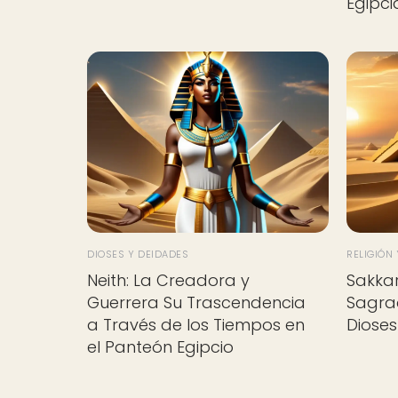
Egipci
DIOSES Y DEIDADES
RELIGIÓN
Neith: La Creadora y
Sakkar
Guerrera Su Trascendencia
Sagrad
a Través de los Tiempos en
Diose
el Panteón Egipcio