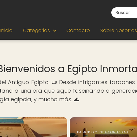
Inicio
Categorias
Contacto
Sobre Nosotros
Bienvenidos a Egipto Inmorta
el Antiguo Egipto. 📜 Desde intrigantes faraones
tana a una era que sigue fascinando a generacio
logía egipcia, y mucho más. 🌊
PALACIOS Y VIDA CORTESANA