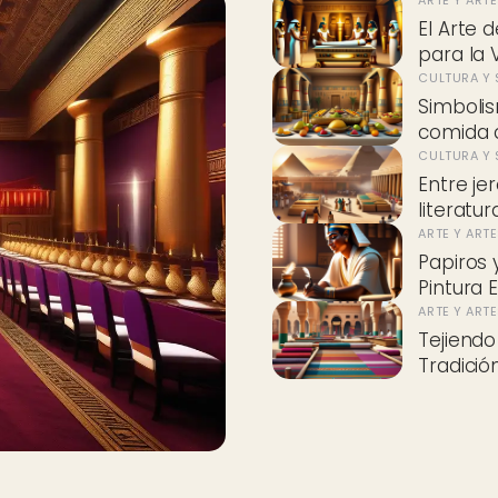
El Arte 
para la 
CULTURA Y 
Simbolis
comida d
CULTURA Y 
Entre je
literatur
ARTE Y ART
Papiros y
Pintura 
ARTE Y ART
Tejiendo
Tradición