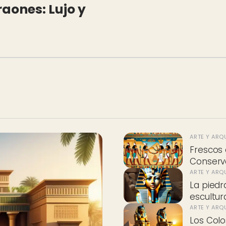
araones: Lujo y
ARTE Y ARQ
Frescos 
Conserva
ARTE Y ARQ
La piedra
escultur
ARTE Y ARQ
Los Col