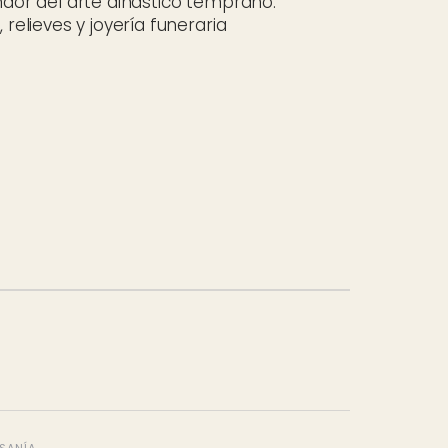
ndor del arte dinástico temprano:
 relieves y joyería funeraria
ESANÍA