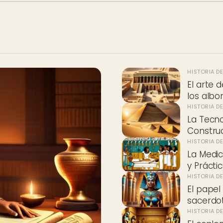
HISTORIA D
El arte 
los albo
HISTORIA D
La Tecno
Construc
HISTORIA D
La Medic
y Prácti
HISTORIA D
El papel
sacerdot
HISTORIA D