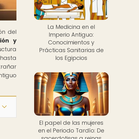
La Medicina en el
ón del
Imperio Antiguo:
ión y
Conocimientos y
uctura
Prácticas Sanitarias de
 hasta
los Egipcios
trañar
ntiguo
El papel de las mujeres
en el Periodo Tardío: De
sacerdotisas a reinas