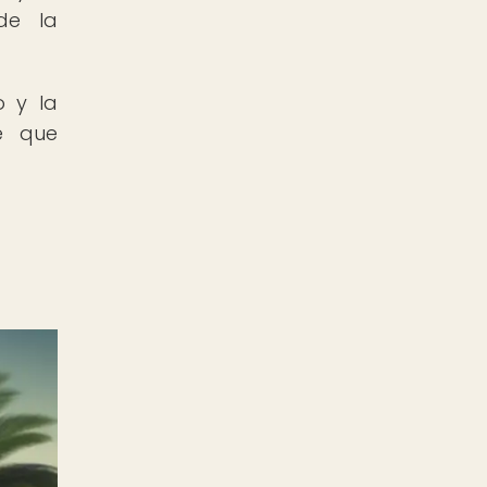
de la
o y la
le que