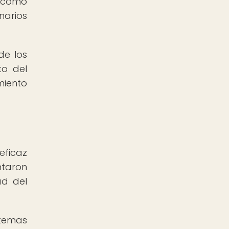
o como
onarios
de los
to del
miento
eficaz
ntaron
ad del
stemas