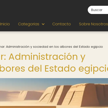
Inicio
Categorias
Contacto
Sobre Nosotros
nar: Administración y sociedad en los albores del Estado egipcio
r: Administración y
lbores del Estado egipci