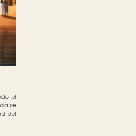
ndo el
cia se
ad del