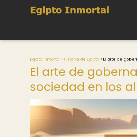
Egipto Inmortal
Historia de Egipto
El arte de gober
El arte de goberna
sociedad en los a