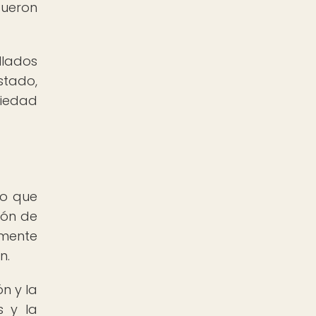
fueron
llados
stado,
ciedad
no que
ión de
amente
n.
n y la
s y la