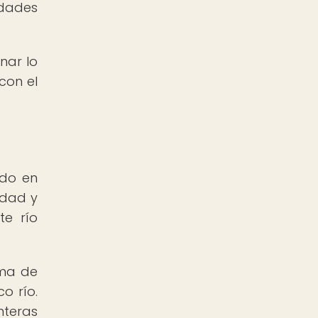
udades
onar lo
con el
ado en
idad y
te río
sma de
o río.
nteras