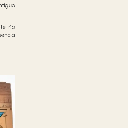
ntiguo
te río
uencia