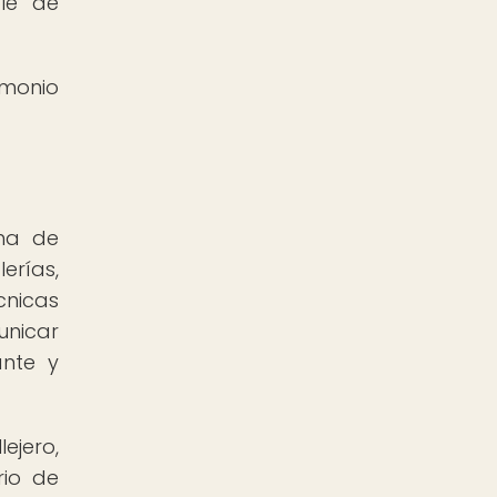
ble de
imonio
rma de
erías,
cnicas
unicar
ante y
ejero,
rio de