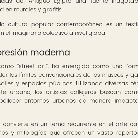
encias del Antiguo Egipto una fuente inagota
 en murales y grafitis.
 la cultura popular contemporánea es un test
 el imaginario colectivo a nivel global.
xpresión moderna
o como "street art", ha emergido como una fo
er los límites convencionales de los museos y gal
alles y espacios públicos. Utilizando diversas té
rte urbano, los artistas callejeros buscan com
mbellecer entornos urbanos de manera impact
e convierte en un tema recurrente en el arte call
smos y mitologías que ofrecen un vasto reperto