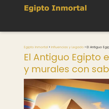
Egipto Inmortal
Influencias y Legado
El Antiguo Egi
El Antiguo Egipto en
y murales con sab