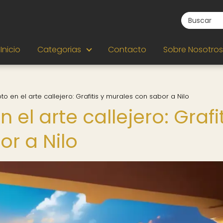
Inicio
Categorias
Contacto
Sobre Nosotros
pto en el arte callejero: Grafitis y murales con sabor a Nilo
 el arte callejero: Grafi
or a Nilo