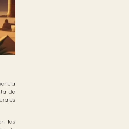
uencia
nta de
urales
en las