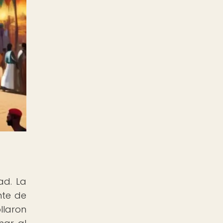
ad. La
nte de
llaron