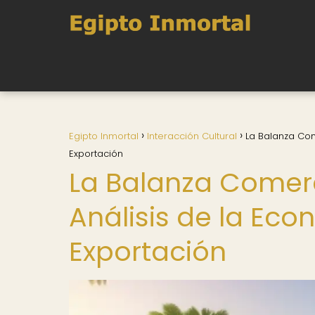
Egipto Inmortal
Interacción Cultural
La Balanza Com
Exportación
La Balanza Comerc
Análisis de la Ec
Exportación