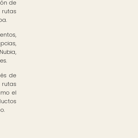
ión de
 rutas
pa.
entos,
pcias,
Nubia,
es.
vés de
 rutas
omo el
ductos
o.