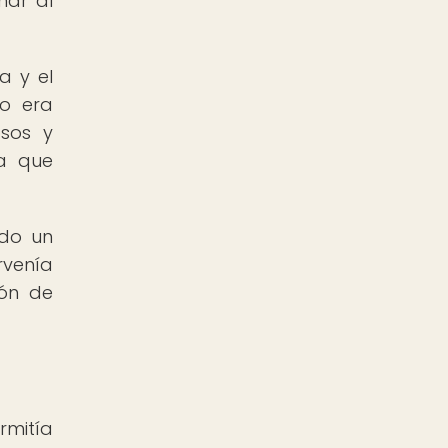
har al
a y el
jo era
osos y
ya que
ndo un
rvenía
ión de
rmitía