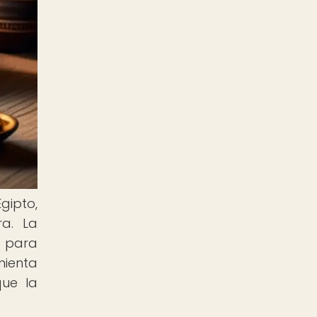
gipto,
ra. La
l para
mienta
que la