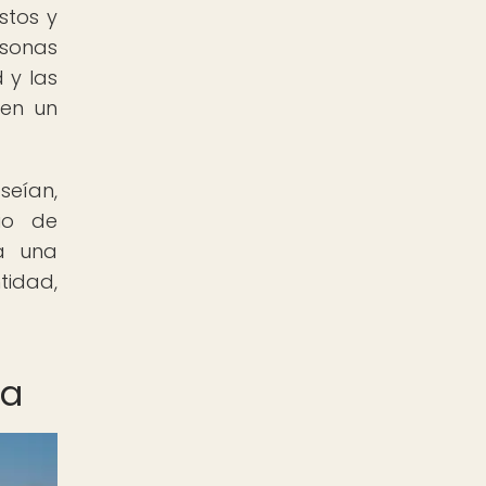
stos y
rsonas
 y las
 en un
eían,
bio de
ra una
tidad,
na