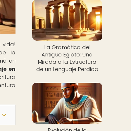
 vida!
La Gramática del
de la
Antiguo Egipto: Una
onó en
Mirada a la Estructura
aje en
de un Lenguaje Perdido
ritura
entura
Evolución de la