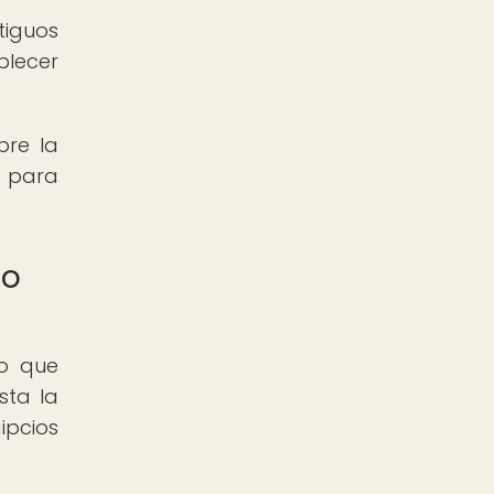
tiguos
blecer
bre la
a para
uo
no que
sta la
ipcios