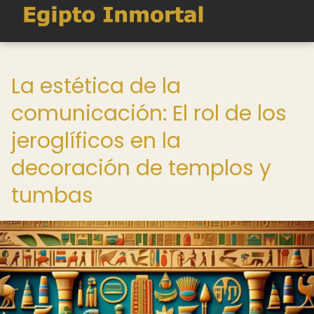
La estética de la
comunicación: El rol de los
jeroglíficos en la
decoración de templos y
tumbas