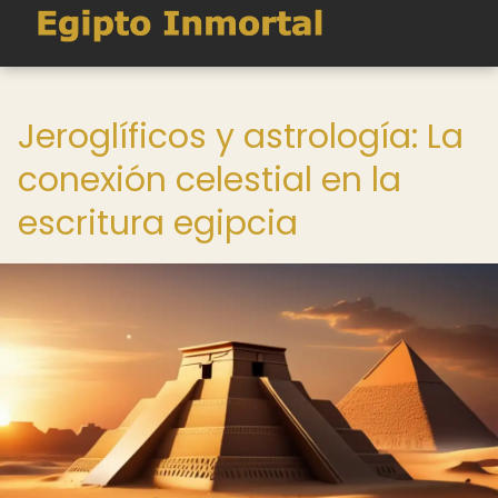
Jeroglíficos y astrología: La
conexión celestial en la
escritura egipcia