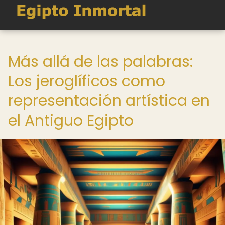
Más allá de las palabras:
Los jeroglíficos como
representación artística en
el Antiguo Egipto