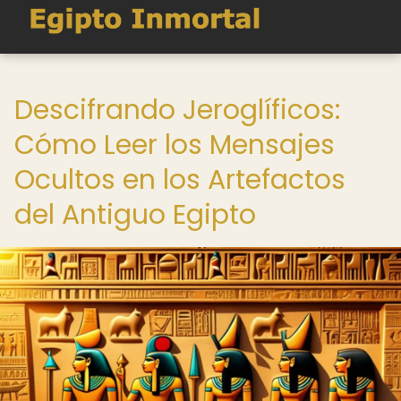
Descifrando Jeroglíficos:
Cómo Leer los Mensajes
Ocultos en los Artefactos
del Antiguo Egipto