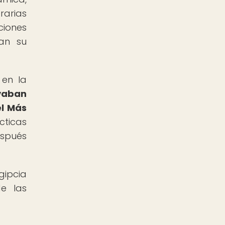
rarias
ciones
ban su
 en la
vaban
el Más
cticas
espués
gipcia
de las