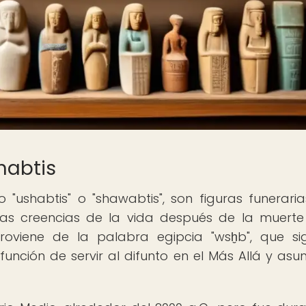
Shabtis
"ushabtis" o "shawabtis", son figuras funerari
as creencias de la vida después de la muerte
proviene de la palabra egipcia "wsḫb", que sig
a función de servir al difunto en el Más Allá y asum