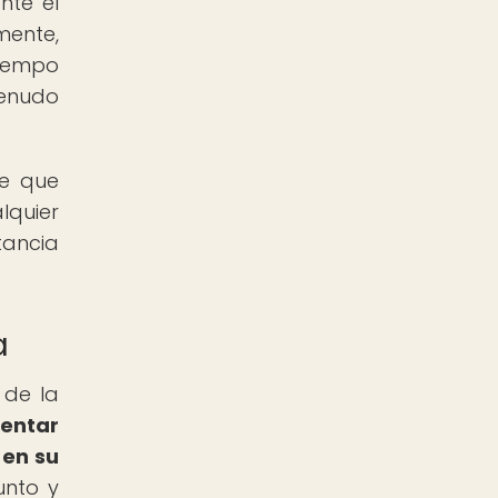
nte el
mente,
iempo
menudo
de que
lquier
tancia
a
 de la
rentar
 en su
unto y