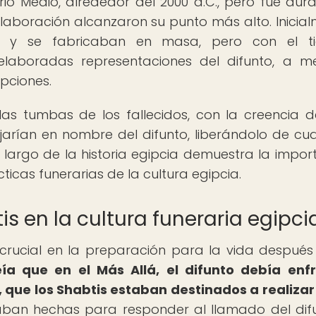
io Medio, alrededor del 2000 a.C., pero fue dura
aboración alcanzaron su punto más alto. Inicial
les y se fabricaban en masa, pero con el t
 elaboradas representaciones del difunto, a 
pciones.
 las tumbas de los fallecidos, con la creencia 
jarían en nombre del difunto, liberándolo de cua
o largo de la historia egipcia demuestra la impor
ticas funerarias de la cultura egipcia.
s en la cultura funeraria egipci
rucial en la preparación para la vida después
eía que en el Más Allá, el difunto debía enf
, que los Shabtis estaban destinados a realizar
taban hechas para responder al llamado del dif