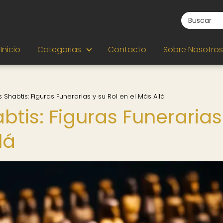
Inicio
Categorias
Contacto
Sobre Nosotros
s Shabtis: Figuras Funerarias y su Rol en el Más Allá
abtis: Figuras Funerarias
lá