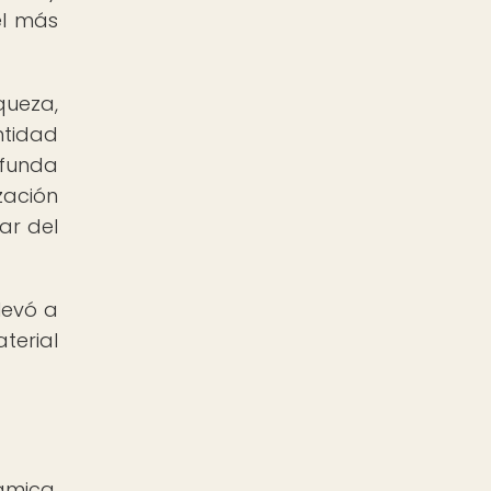
el más
queza,
ntidad
ofunda
zación
ar del
levó a
terial
ámica,