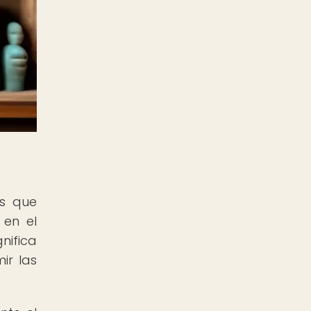
as que
 en el
nifica
ir las