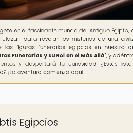
gete en el fascinante mundo del Antiguo Egipto,
elazan para revelar los misterios de una civili
e las figuras funerarias egipcias en nuestro ar
uras Funerarias y su Rol en el Más Allá
", y adént
entos y despertará tu curiosidad. ¿Estás list
uo? ¡La aventura comienza aquí!
btis Egipcios