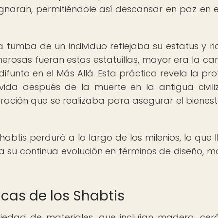
ignaran, permitiéndole así descansar en paz en 
a tumba de un individuo reflejaba su estatus y ri
osas fueran estas estatuillas, mayor era la ca
difunto en el Más Allá. Esta práctica revela la pr
 vida después de la muerte en la antigua civili
ración que se realizaba para asegurar el bienest
abtis perduró a lo largo de los milenios, lo que l
su continua evolución en términos de diseño, ma
icas de los Shabtis
riedad de materiales, que incluían madera, cer