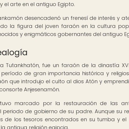
y el arte en el antiguo Egipto.
ankamón desencadenó un frenesí de interés y at
do la figura del joven faraón en la cultura pop
nocidos y enigmáticos gobernantes del antiguo Eg
ealogía
 Tutankhatón, fue un faraón de la dinastía XVI
 período de gran importancia histórica y religios
raón que introdujo el culto al dios Atón y emprend
na consorte Anjesenamón.
tuvo marcado por la restauración de las an
s el periodo de gobierno de su padre. Aunque su r
és de los tesoros encontrados en su tumba y el
 antigua religión egipcia.