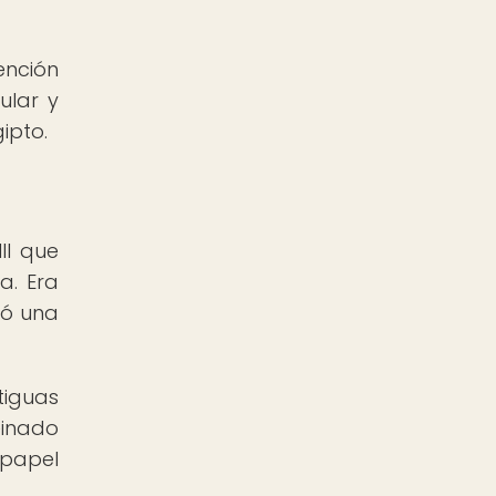
ención
ular y
ipto.
II que
a. Era
ió una
tiguas
einado
 papel