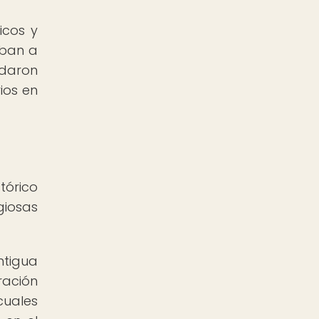
icos y
aban a
ndaron
rios en
tórico
giosas
ntigua
ración
cuales