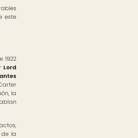
ables
e este
e 1922
r Lord
 antes
arter
ón, la
habían
actos,
 de la