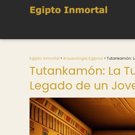
Egipto Inmortal
Arqueología Egipcia
Tutankamón: L
Tutankamón: La Tu
Legado de un Jov