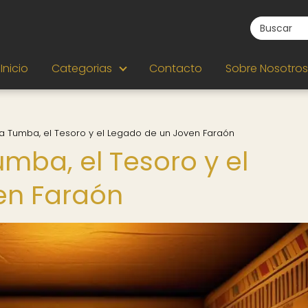
Inicio
Categorias
Contacto
Sobre Nosotros
a Tumba, el Tesoro y el Legado de un Joven Faraón
mba, el Tesoro y el
en Faraón