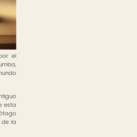
por el
tumba,
 mundo
ntiguo
e esta
cófago
 de la