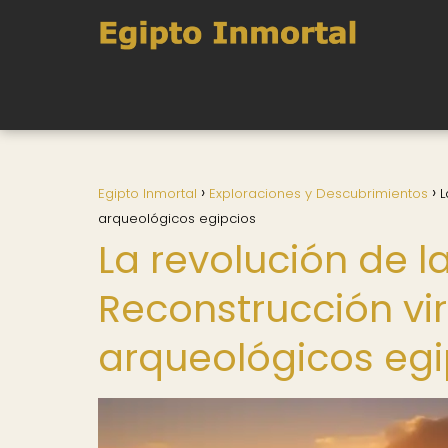
Egipto Inmortal
Exploraciones y Descubrimientos
L
arqueológicos egipcios
La revolución de l
Reconstrucción virt
arqueológicos egi