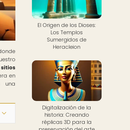
El Origen de los Dioses:
Los Templos
Sumergidos de
Heracleion
 donde
uestro
sitios
era en
a una
Digitalización de la
historia: Creando
réplicas 3D para la
preservación del arte