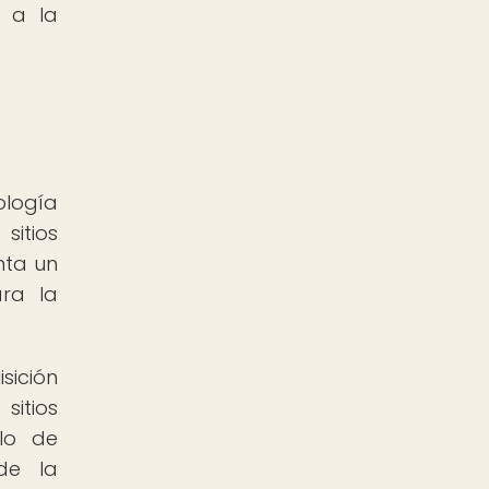
l a la
ología
sitios
nta un
ra la
sición
itios
llo de
de la