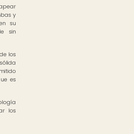
mapear
mbas y
 en su
e sin
de los
sólida
mitido
que es
ología
ar los