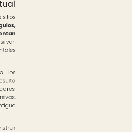
tual
sitios
gulos,
sentan
sirven
ntales
 a los
esulta
gares.
sivas,
ntiguo
struir