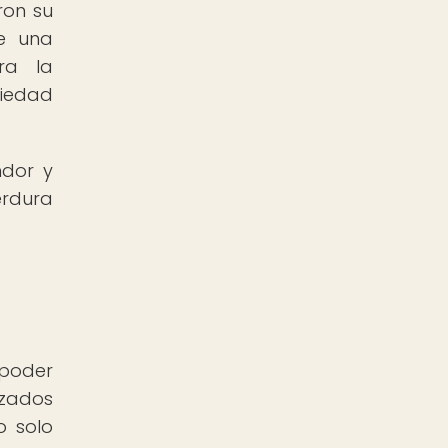
ron su
de una
ra la
ciedad
ndor y
erdura
 poder
izados
o solo