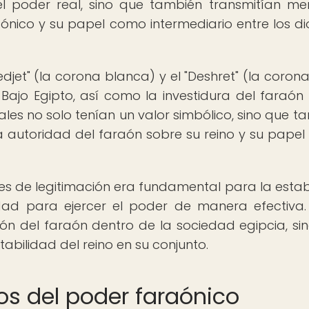
el poder real, sino que también transmitían me
aónico y su papel como intermediario entre los di
djet" (la corona blanca) y el "Deshret" (la corona 
y Bajo Egipto, así como la investidura del faraó
uales no solo tenían un valor simbólico, sino que t
 autoridad del faraón sobre su reino y su pape
ales de legitimación era fundamental para la estab
dad para ejercer el poder de manera efectiva.
ción del faraón dentro de la sociedad egipcia, si
abilidad del reino en su conjunto.
os del poder faraónico