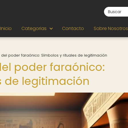
Inicio
Categorias
Contacto
Sobre Nosotros
 del poder faraónico: Símbolos y rituales de legitimación
el poder faraónico:
s de legitimación