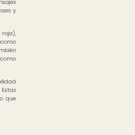
nsajes
oses y
roja),
n como
ambién
l como
ilidad
 Estas
no que