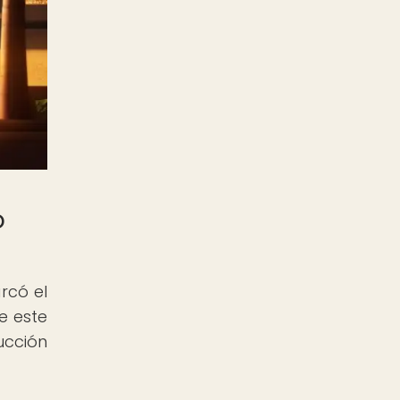
o
rcó el
te este
ucción