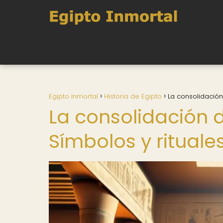
Egipto Inmortal
Historia de Egipto
La consolidación
La consolidación d
Símbolos y rituale