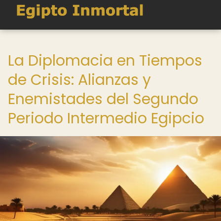
La Diplomacia en Tiempos
de Crisis: Alianzas y
Enemistades del Segundo
Periodo Intermedio Egipcio