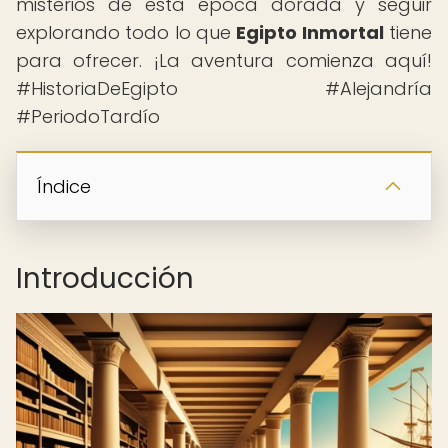
misterios de esta época dorada y seguir
explorando todo lo que
Egipto Inmortal
tiene
para ofrecer. ¡La aventura comienza aquí!
#HistoriaDeEgipto #Alejandría
#PeriodoTardío
Índice
Introducción