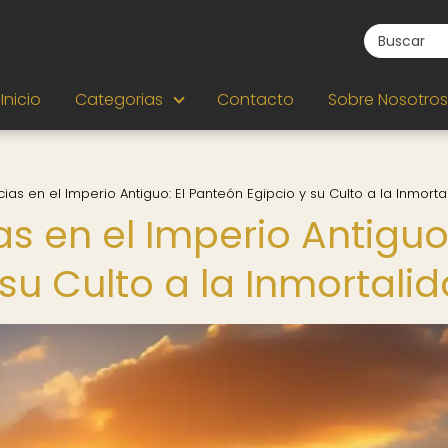
Inicio
Categorias
Contacto
Sobre Nosotros
ias en el Imperio Antiguo: El Panteón Egipcio y su Culto a la Inmorta
s en el Imperio Antiguo:
su Culto a la Inmortali