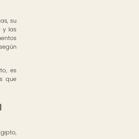
as, su
 y las
mentos
 según
to, es
es que
l
gipto,