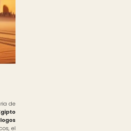
ria de
Egipto
ólogos
os, el