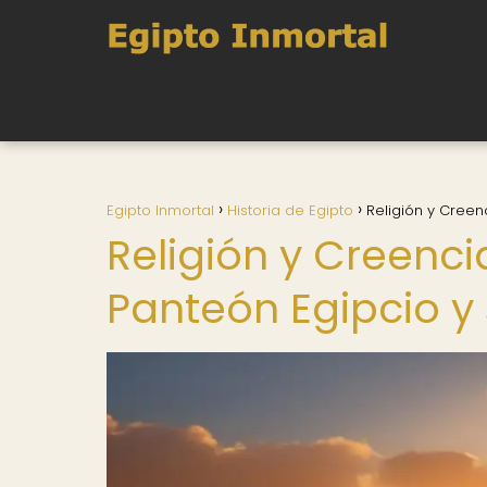
Egipto Inmortal
Historia de Egipto
Religión y Creenc
Religión y Creencia
Panteón Egipcio y 