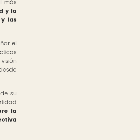
el más
d y la
 y las
ñar el
cticas
visión
 desde
 de su
ntidad
bre la
ectiva