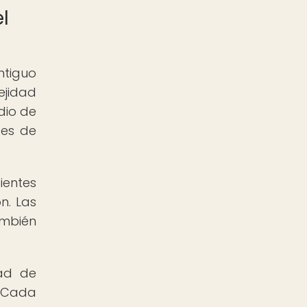
l
ntiguo
ejidad
dio de
tes de
ientes
n. Las
ambién
dad de
. Cada