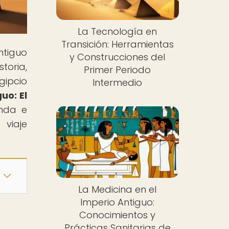
La Tecnología en
Transición: Herramientas
ntiguo
y Construcciones del
toria,
Primer Periodo
gipcio
Intermedio
uo: El
unda e
 viaje
La Medicina en el
Imperio Antiguo:
Conocimientos y
Prácticas Sanitarias de