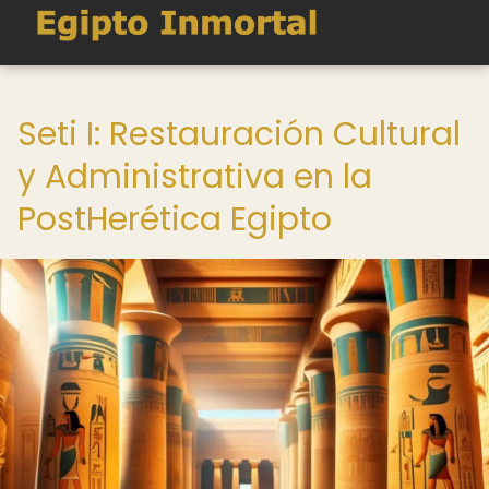
Seti I: Restauración Cultural
y Administrativa en la
PostHerética Egipto