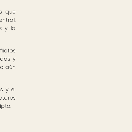
as que
ntral,
s y la
lictos
adas y
do aún
s y el
ctores
ipto.