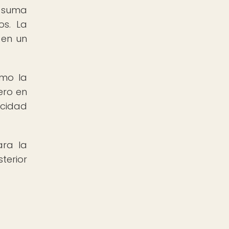
e suma
os. La
 en un
omo la
ero en
acidad
ara la
terior