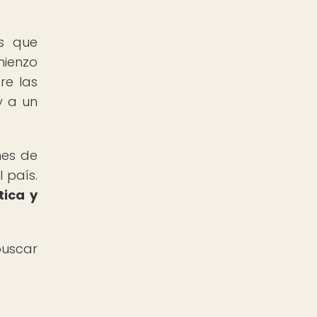
es que
mienzo
re las
y a un
nes de
 país.
tica y
buscar