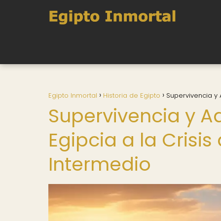
Egipto Inmortal
Historia de Egipto
Supervivencia y 
Supervivencia y A
Egipcia a la Crisis
Intermedio