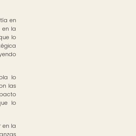
tía en
 en la
que lo
tégica
ayendo
ola lo
on las
mpacto
que lo
 en la
ianzas