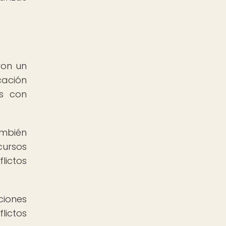
ron un
cación
es con
ambién
cursos
lictos
ciones
lictos