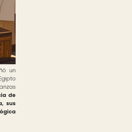
eñó un
Egipto
ianzas
ia de
a, sus
lógica