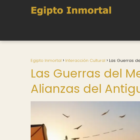
Egipto Inmortal
Interacción Cultural
Las Guerras de
Las Guerras del Me
Alianzas del Antig