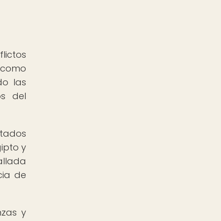
lictos
s como
do las
os del
atados
ipto y
allada
cia de
nzas y