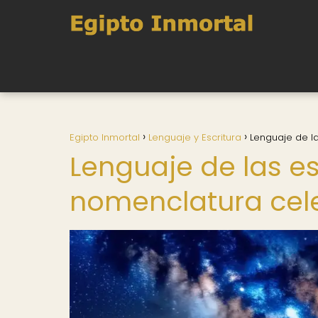
Egipto Inmortal
Lenguaje y Escritura
Lenguaje de la
Lenguaje de las est
nomenclatura cele