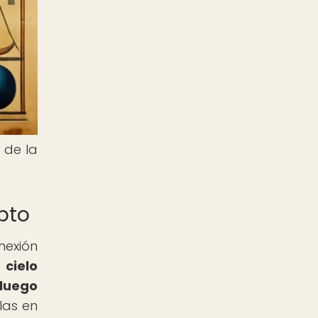
 de la
ipto
nexión
 cielo
 luego
las en