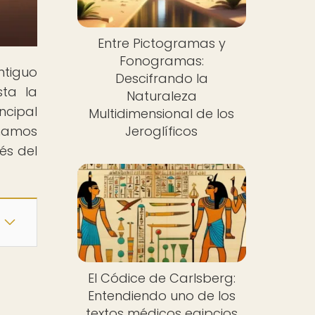
Entre Pictogramas y
Fonogramas:
ntiguo
Descifrando la
sta la
Naturaleza
ncipal
Multidimensional de los
añamos
Jeroglíficos
és del
El Códice de Carlsberg:
Entendiendo uno de los
textos médicos egipcios