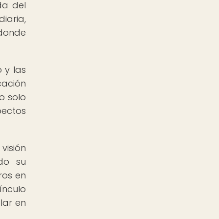
da del
diaria,
 donde
 y las
cación
no solo
pectos
visión
do su
ros en
ínculo
lar en