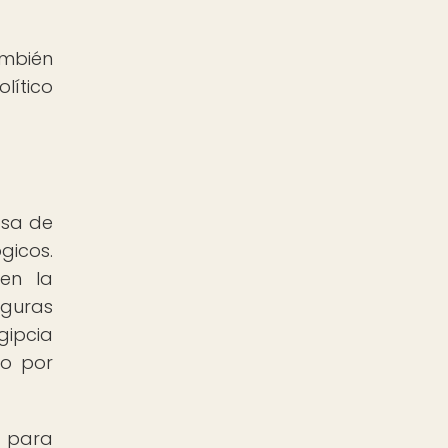
ambién
lítico
osa de
gicos.
 en la
iguras
gipcia
so por
n para