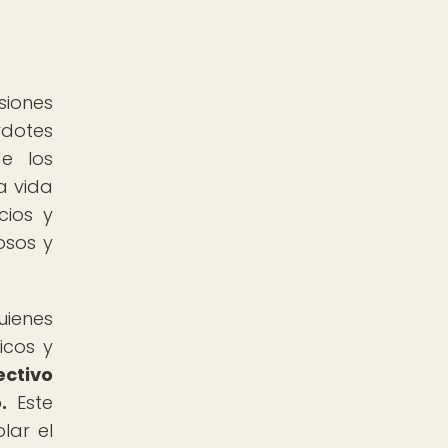
siones
rdotes
de los
a vida
cios y
iosos y
uienes
icos y
ectivo
.
Este
lar el