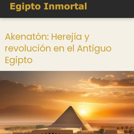
Akenatón: Herejía y
revolución en el Antiguo
Egipto