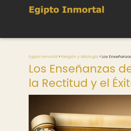
Egipto Inmortal
Religión y Mitología
Los Enseñanzas
Los Enseñanzas d
la Rectitud y el Éxi