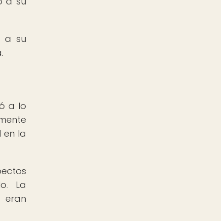
o a su
o a su
.
ió a lo
emente
 en la
pectos
o. La
s eran