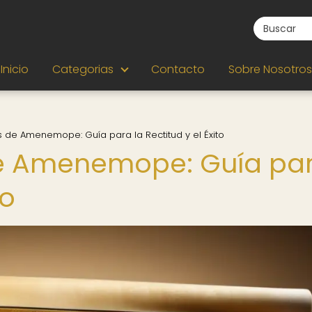
Inicio
Categorias
Contacto
Sobre Nosotros
 de Amenemope: Guía para la Rectitud y el Éxito
e Amenemope: Guía pa
to