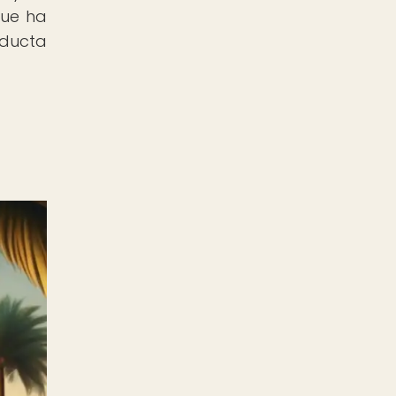
que ha
nducta