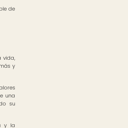
ble de
 vida,
emás y
alores
ce una
ndo su
 y la