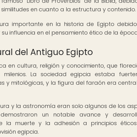
amoso "Libro de Proverbios" de la Biblia, debid
similitudes en cuanto a la estructura y contenido.
a importante en la historia de Egipto debid
y su influencia en el pensamiento ético de la época
ural del Antiguo Egipto
ica en cultura, religión y conocimiento, que florec
te milenios. La sociedad egipcia estaba fuert
as y mitológicas, y la figura del faraón era central
ultura y la astronomía eran solo algunos de los as
 demostraron un notable avance y desarroll
 la muerte y la adhesión a principios ético
isión egipcia.