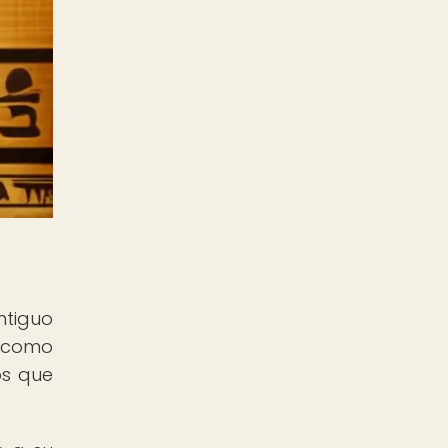
ntiguo
o como
os que