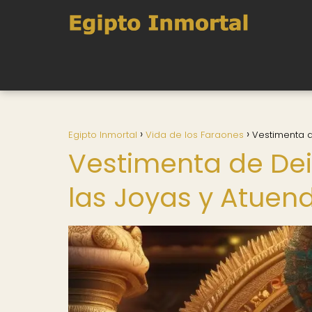
Egipto Inmortal
Vida de los Faraones
Vestimenta d
Vestimenta de Dei
las Joyas y Atuen