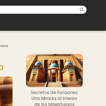
esana
e
a
Secretos de Faraones:
Una Mirada al Interior
de los Majestuosos