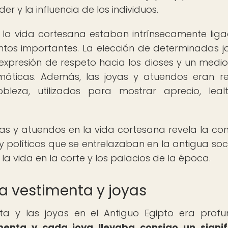
r y la influencia de los individuos.
n la vida cortesana estaban intrínsecamente lig
ventos importantes. La elección de determinadas j
xpresión de respeto hacia los dioses y un medi
lomáticas. Además, las joyas y atuendos eran r
leza, utilizados para mostrar aprecio, lea
oyas y atuendos en la vida cortesana revela la co
s y políticos que se entrelazaban en la antigua so
 la vida en la corte y los palacios de la época.
la vestimenta y joyas
nta y las joyas en el Antiguo Egipto era prof
enta y cada joya llevaba consigo un signif