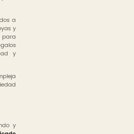
ados a
oyas y
o para
egalos
ltad y
mpleja
ciedad
undo y
icado