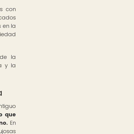
as con
ocados
 en la
ciedad
 de la
a y la
a
ntiguo
no que
no.
En
ujosas