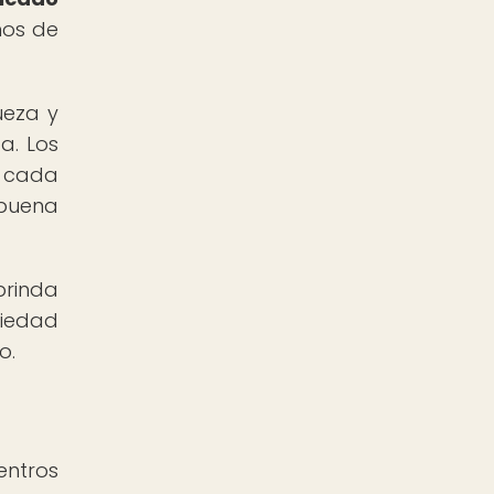
ños de
ueza y
a. Los
e cada
 buena
brinda
ciedad
o.
entros