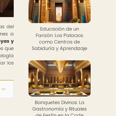
as del
Educación de un
ones a
Faraón: Los Palacios
oyas y
como Centros de
os que
Sabiduría y Aprendizaje
ología
ar los
Banquetes Divinos: La
Gastronomía y Rituales
de Festín en la Corte