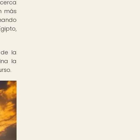
 cerca
ún más
onando
gipto,
 de la
ina la
rso.