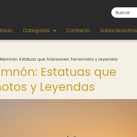
Inicio
Categorias
Contacto
Sobre Nosotros
 Memnón: Estatuas que Sobreviven Terremotos y Leyendas
emnón: Estatuas que
motos y Leyendas