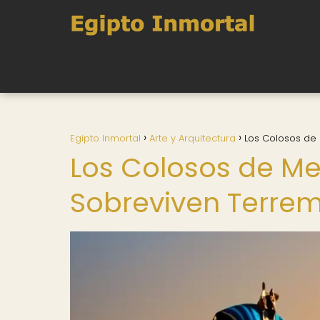
Egipto Inmortal
Arte y Arquitectura
Los Colosos de
Los Colosos de M
Sobreviven Terre