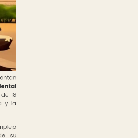
sentan
dental
de 18
a y la
mplejo
de su