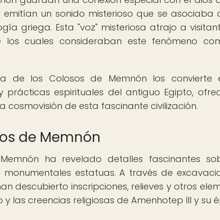
emitían un sonido misterioso que se asociaba 
ía griega. Esta "voz" misteriosa atrajo a visitan
e los cuales consideraban este fenómeno co
gica de los Colosos de Memnón los convierte
y prácticas espirituales del antiguo Egipto, ofre
cosmovisión de esta fascinante civilización.
osos de Memnón
Memnón ha revelado detalles fascinantes so
as monumentales estatuas. A través de excavaci
an descubierto inscripciones, relieves y otros ele
o y las creencias religiosas de Amenhotep III y su 