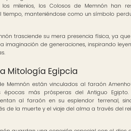
los milenios, los Colosos de Memnón han res
del tiempo, manteniéndose como un símbolo perd
nón trasciende su mera presencia física, ya que
a imaginación de generaciones, inspirando leye
s.
la Mitología Egipcia
 de Memnón están vinculados al faraón Amenhote
 épocas más prósperas del Antiguo Egipto. 
entan al faraón en su esplendor terrenal, si
 de la muerte y el viaje del alma a través del re
ón guardan una conexión especial con el dios de