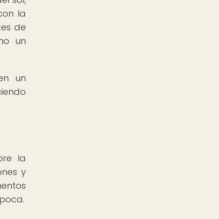
con la
tes de
mo un
 en un
ciendo
bre la
ones y
mentos
época.