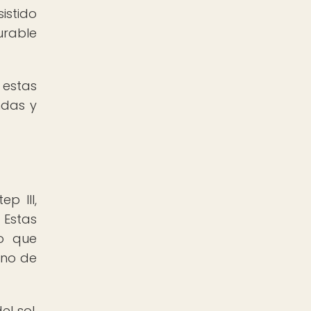
istido
urable
 estas
ndas y
p III,
Estas
no que
ino de
l sol,