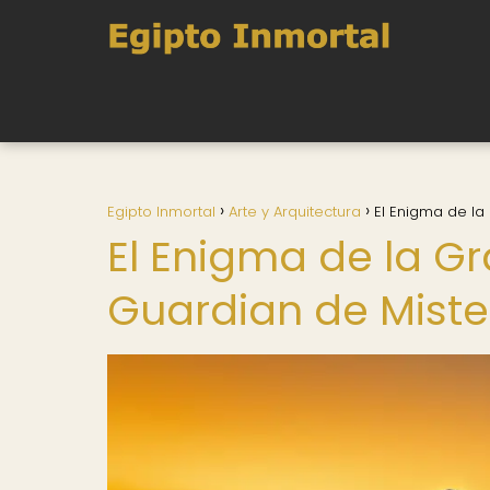
Egipto Inmortal
Arte y Arquitectura
El Enigma de la
El Enigma de la Gr
Guardian de Mister