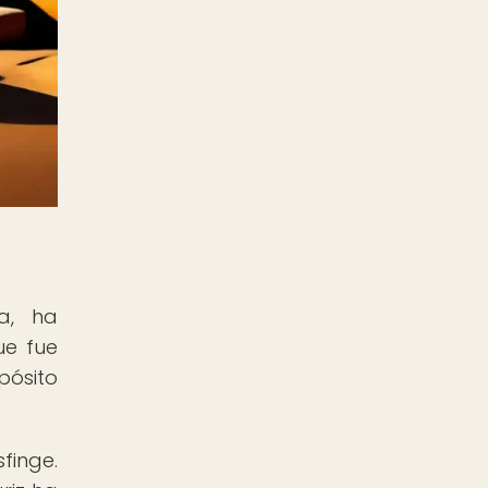
a, ha
ue fue
pósito
finge.