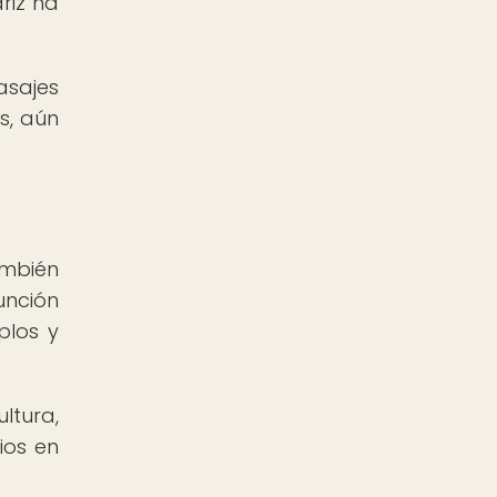
riz ha
asajes
s, aún
ambién
unción
plos y
tura,
ios en