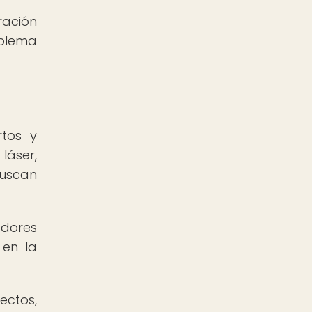
ración
mblema
tos y
láser,
buscan
edores
 en la
ectos,