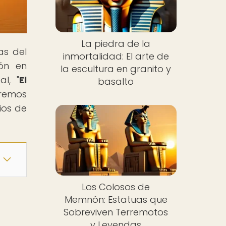
La piedra de la
as del
inmortalidad: El arte de
ión en
la escultura en granito y
l, "
El
basalto
aremos
ios de
Los Colosos de
Memnón: Estatuas que
Sobreviven Terremotos
y Leyendas