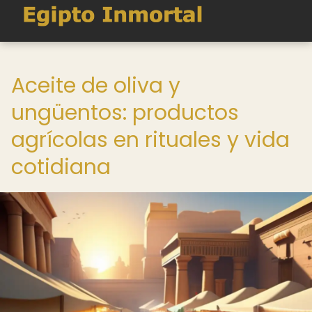
Aceite de oliva y
ungüentos: productos
agrícolas en rituales y vida
cotidiana