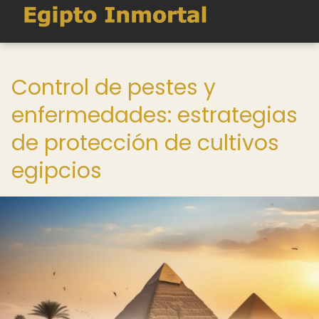
Control de pestes y
enfermedades: estrategias
de protección de cultivos
egipcios