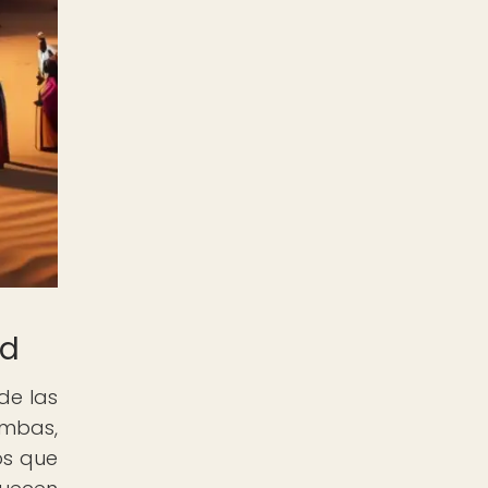
ad
de las
umbas,
os que