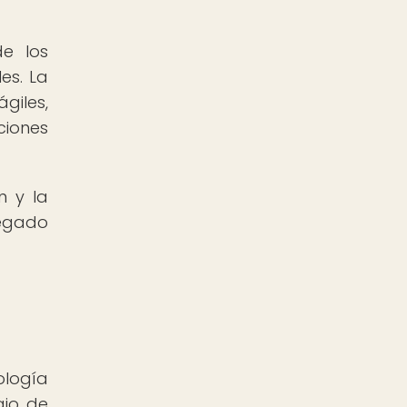
e los
es. La
ágiles,
ciones
n y la
legado
ología
ajo de