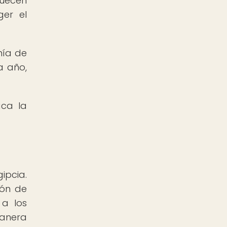
quecen
ger el
mía de
a año,
aca la
ipcia.
ión de
 a los
manera