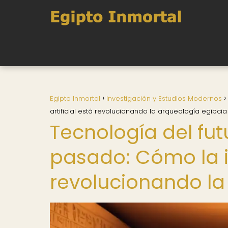
Egipto Inmortal
Investigación y Estudios Modernos
artificial está revolucionando la arqueología egipcia
Tecnología del fut
pasado: Cómo la in
revolucionando la