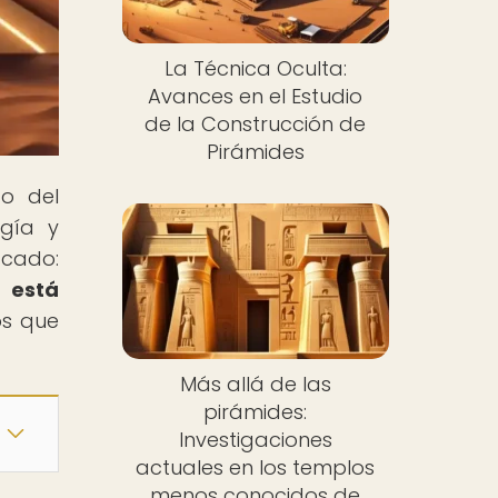
La Técnica Oculta:
Avances en el Estudio
de la Construcción de
Pirámides
do del
ogía y
acado:
l está
os que
Más allá de las
pirámides:
Investigaciones
actuales en los templos
menos conocidos de