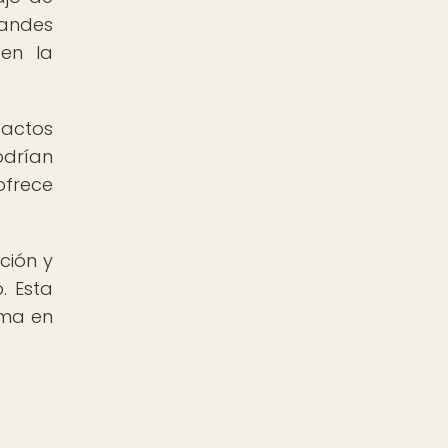
randes
 en la
factos
odrían
ofrece
ción y
. Esta
rma en