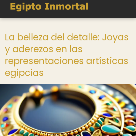
La belleza del detalle: Joyas
y aderezos en las
representaciones artísticas
egipcias