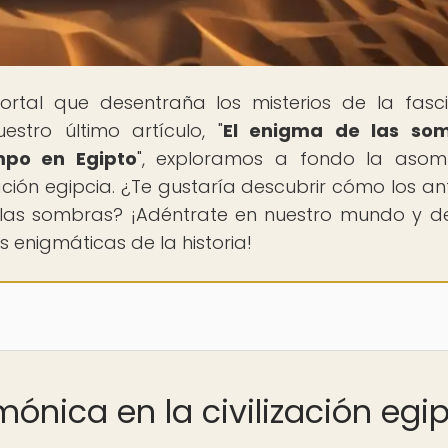
portal que desentraña los misterios de la fasc
uestro último artículo, "
El enigma de las som
mpo en Egipto
", exploramos a fondo la asom
ación egipcia. ¿Te gustaría descubrir cómo los an
 las sombras? ¡Adéntrate en nuestro mundo y d
s enigmáticas de la historia!
ónica en la civilización egi