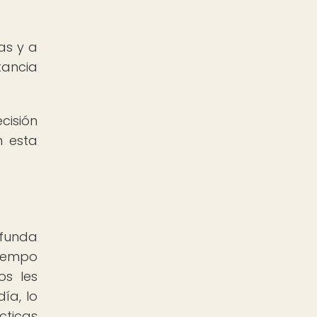
as y a
tancia
cisión
n esta
ofunda
tiempo
os les
ía, lo
cticas