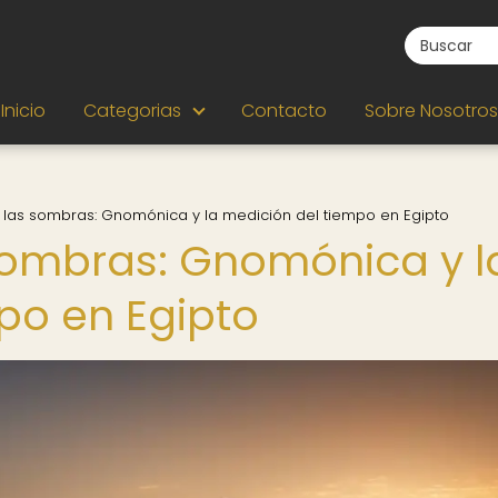
Inicio
Categorias
Contacto
Sobre Nosotros
 las sombras: Gnomónica y la medición del tiempo en Egipto
sombras: Gnomónica y l
po en Egipto