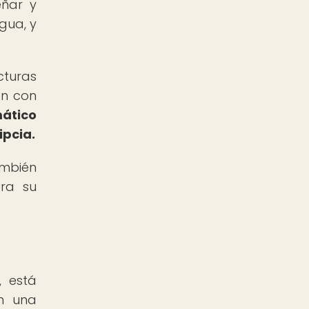
eñar y
gua, y
turas
ón con
mático
ipcia.
ambién
tra su
, está
an una