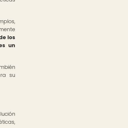
mplos,
amente
de los
es un
ambién
tra su
lución
ticas,