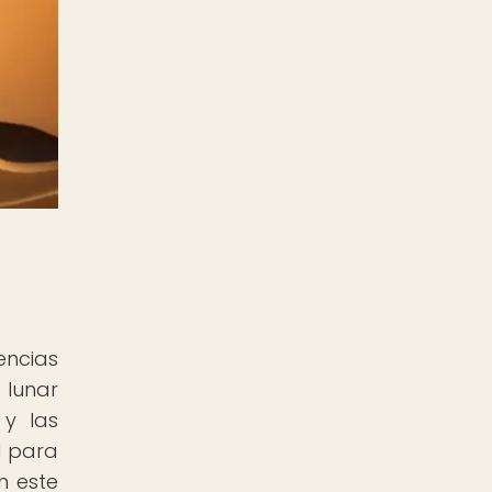
encias
 lunar
 y las
l para
n este