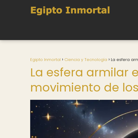
Egipto Inmortal
Ciencia y Tecnología
La esfera arm
La esfera armilar 
movimiento de los