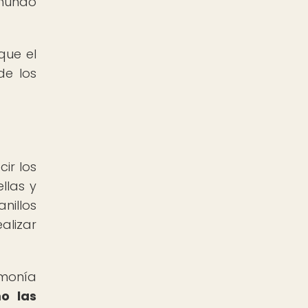
 mundo
que el
de los
ir los
llas y
nillos
alizar
rmonía
mo las