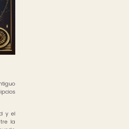
ntiguo
ipcios
d y el
tre la