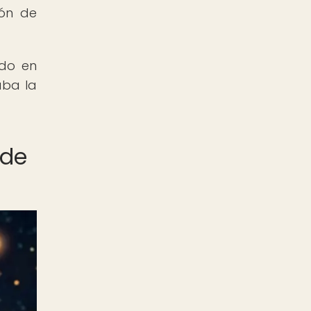
ión de
ndo en
aba la
 de