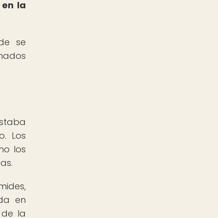
 en la
nde se
onados
estaba
o. Los
mo los
as.
mides,
ada en
 de la