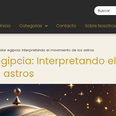
Inicio
Categorias
Contacto
Sobre Nosotros
ilar egipcia: Interpretando el movimiento de los astros
egipcia: Interpretando el
 astros