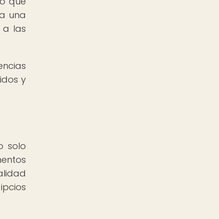
lo que
da una
 a las
ncias
jidos y
o solo
mentos
alidad
ipcios