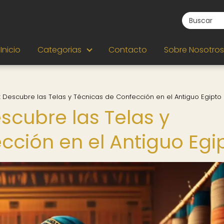
Inicio
Categorias
Contacto
Sobre Nosotros
o: Descubre las Telas y Técnicas de Confección en el Antiguo Egipto
escubre las Telas y
cción en el Antiguo Egi