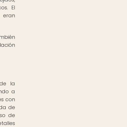
os. El
e eran
ambién
lación
de la
ando a
es con
oda de
uso de
talles