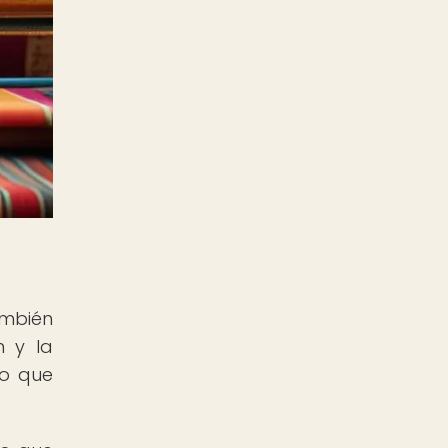
mbién
n y la
no que