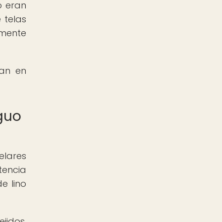
o eran
 telas
amente
ban en
iguo
elares
tencia
e lino
jidos,