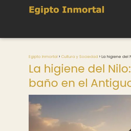
Egipto Inmortal
Cultura y Sociedad
La higiene del 
La higiene del Nilo
baño en el Antigu