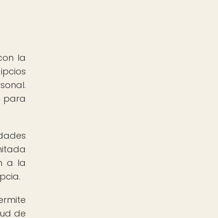
con la
ipcios
sonal.
s para
edades
mitada
n a la
pcia.
ermite
lud de