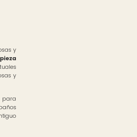
osas y
mpieza
tuales
osas y
l para
 baños
ntiguo