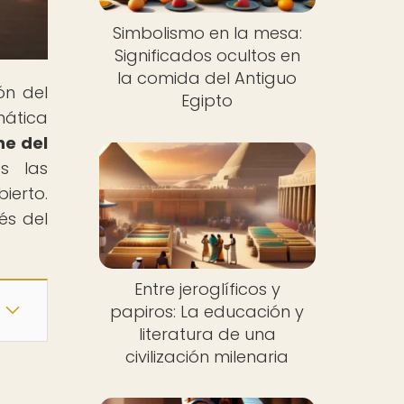
Simbolismo en la mesa:
Significados ocultos en
la comida del Antiguo
ón del
Egipto
mática
ne del
os las
ierto.
és del
Entre jeroglíficos y
papiros: La educación y
literatura de una
civilización milenaria