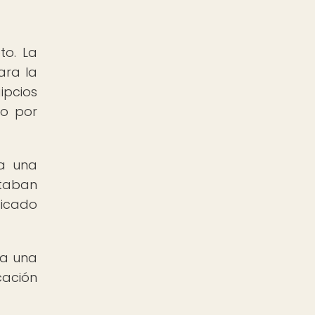
to. La
ara la
ipcios
mo por
ra una
staban
ficado
na una
cación