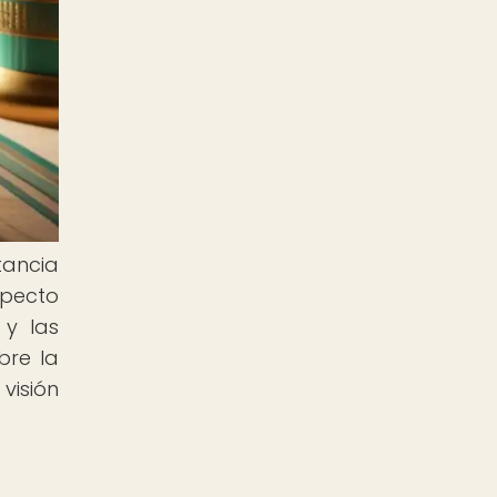
tancia
specto
 y las
bre la
visión
o