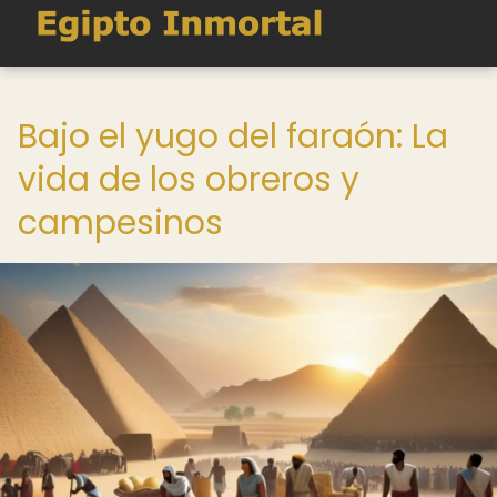
Bajo el yugo del faraón: La
vida de los obreros y
campesinos